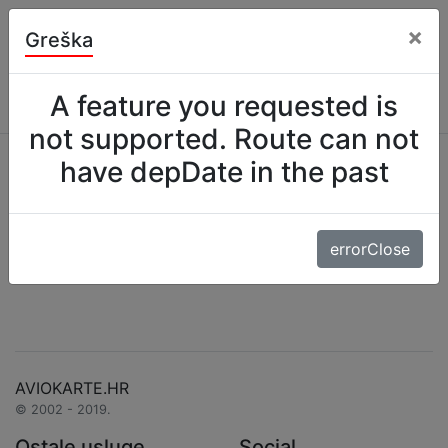
×
Greška
Best price guarantee
Podrška
Kontakt
+385 1 6329 100
aviokarte@aviokarte.hr
A feature you requested is
not supported. Route can not
have depDate in the past
Pretraga
Nije pronađen niti jedan let
Molimo pokušajte ponovo
errorClose
AVIOKARTE.HR
© 2002 - 2019.
Ostale usluge
Social